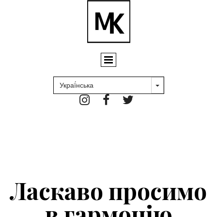



Ласкаво просимо
в гармонію