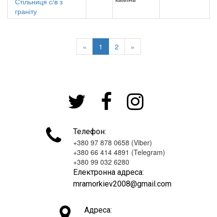
Стільниця с/в з
граніту
«
1
2
»




Телефон:
+380 97 878 0658 (Viber)
+380 66 414 4891 (Telegram)
+380 99 032 6280
Електронна адреса:
mramorkiev2008@gmail.com

Адреса: